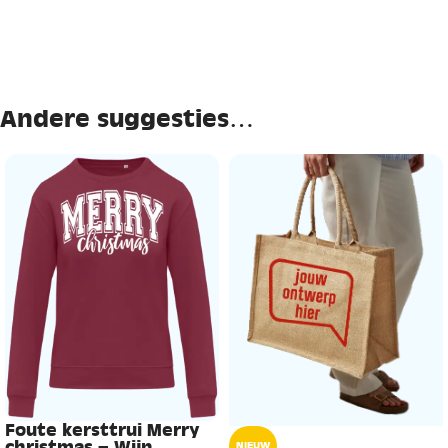
Andere suggesties…
Foute kersttrui Merry
christmas – Wijn
NIEUW