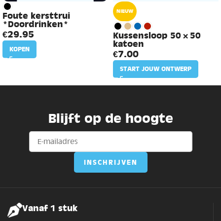
NIEUW
Foute kersttrui
*Doordrinken*
€
29.95
Kussensloop 50×50
katoen
KOPEN
€
7.00
START JOUW ONTWERP
Blijft op de hoogte
Vanaf 1 stuk