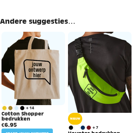
Andere suggesties…
+14
Cotton Shopper
bedrukken
NIEUW
€
6.95
+7