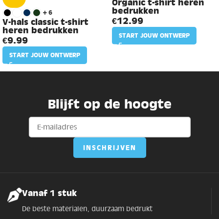
Organic t-shirt heren
bedrukken
+6
€
12.99
V-hals classic t-shirt
heren bedrukken
START JOUW ONTWERP
€
9.99
START JOUW ONTWERP
Blijft op de hoogte
Vanaf 1 stuk
De beste materialen, duurzaam bedrukt