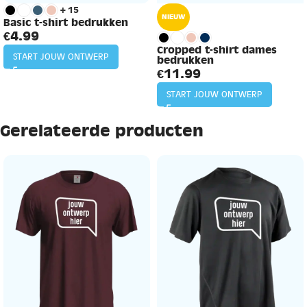
+15
NIEUW
Basic t-shirt bedrukken
€
4.99
Cropped t-shirt dames
START JOUW ONTWERP
bedrukken
€
11.99
START JOUW ONTWERP
Gerelateerde producten