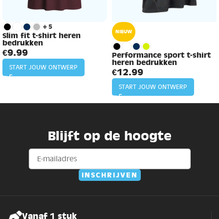
+5
NIEUW
Slim fit t-shirt heren
bedrukken
€
9.99
Performance sport t-shirt
heren bedrukken
START JOUW ONTWERP
€
12.99
START JOUW ONTWERP
Blijft op de hoogte
Vanaf 1 stuk