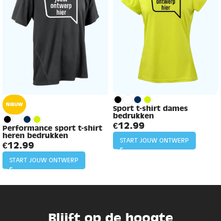
NIEUW
Sport t-shirt dames
bedrukken
€
12.99
Performance sport t-shirt
heren bedrukken
START JOUW ONTWERP
€
12.99
START JOUW ONTWERP
Blijft op de hoogte