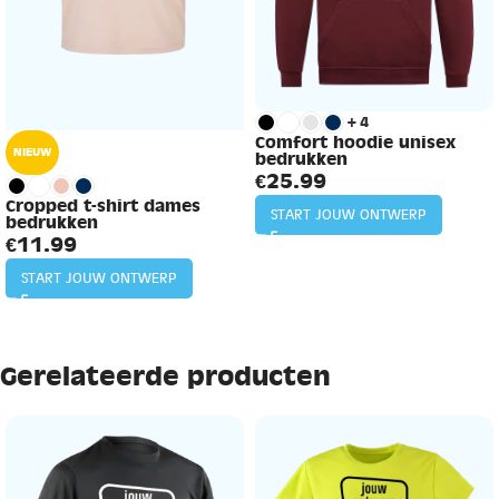
+4
Comfort hoodie unisex
NIEUW
bedrukken
€
25.99
Cropped t-shirt dames
START JOUW ONTWERP
bedrukken
€
11.99
START JOUW ONTWERP
Gerelateerde producten