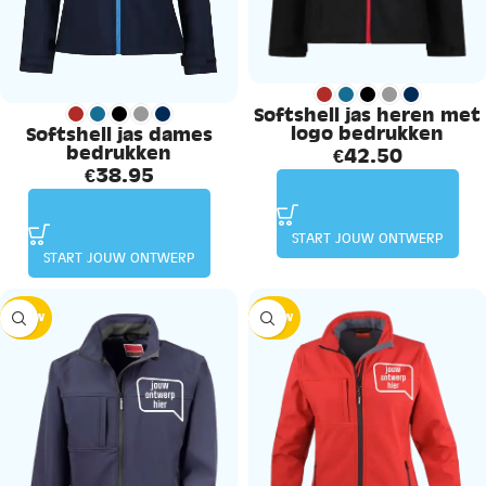
Softshell jas heren met
logo bedrukken
Softshell jas dames
bedrukken
€
42.50
€
38.95
START JOUW ONTWERP
START JOUW ONTWERP
NIEUW
NIEUW