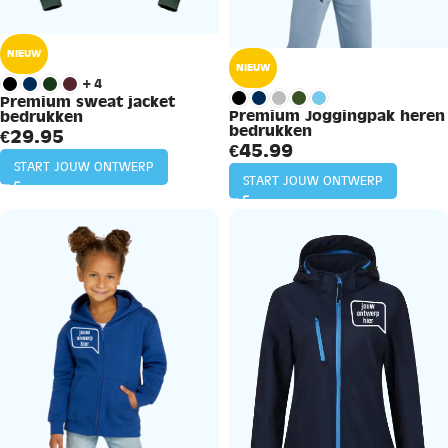
NIEUW
NIEUW
+4
Premium sweat jacket
Premium Joggingpak heren
bedrukken
bedrukken
€
29.95
€
45.99
START JOUW ONTWERP
START JOUW ONTWERP