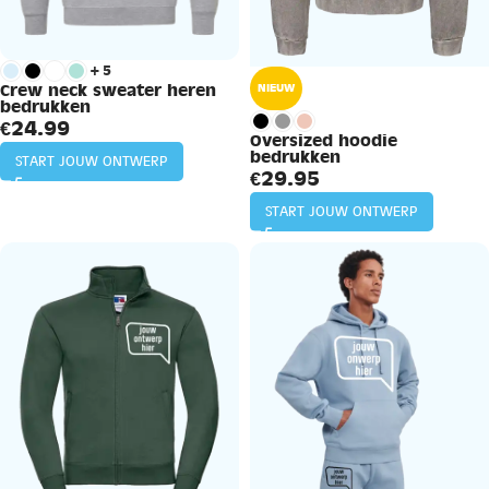
+5
Crew neck sweater heren
NIEUW
bedrukken
€
24.99
Oversized hoodie
bedrukken
START JOUW ONTWERP
€
29.95
START JOUW ONTWERP