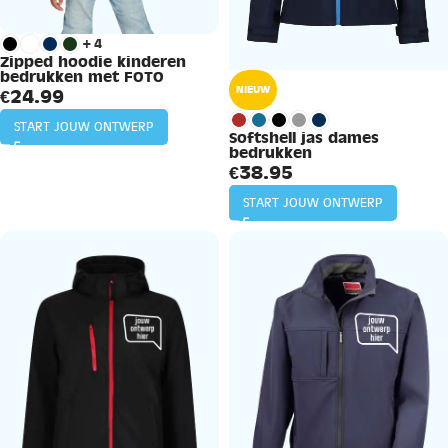
+4
Zipped hoodie kinderen
bedrukken met FOTO
NIEUW
€
24.99
START JOUW ONTWERP
Softshell jas dames
bedrukken
€
38.95
START JOUW ONTWERP