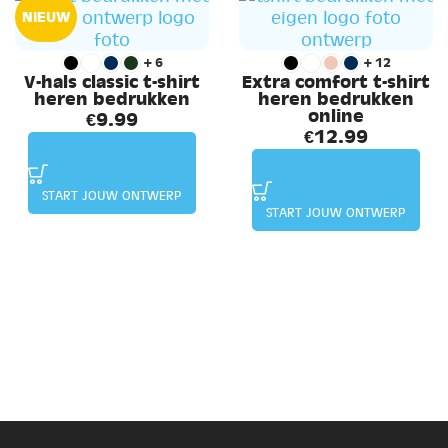
NIEUW
+6
+12
V-hals classic t-shirt
Extra comfort t-shirt
heren bedrukken
heren bedrukken
online
€
9.99
€
12.99
START JOUW ONTWERP
START JOUW ONTWERP