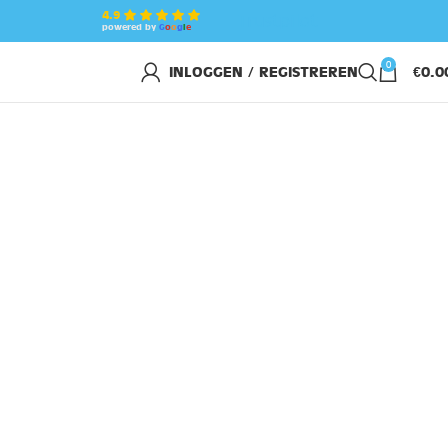
4.9
Trustpilot
powered by
G
o
o
g
l
e
0
INLOGGEN / REGISTREREN
€
0.0