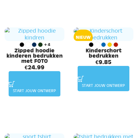
NIEUW
+4
Zipped hoodie
Kinderschort
kinderen bedrukken
bedrukken
met FOTO
€
9.85
€
24.99
START JOUW ONTWERP
START JOUW ONTWERP