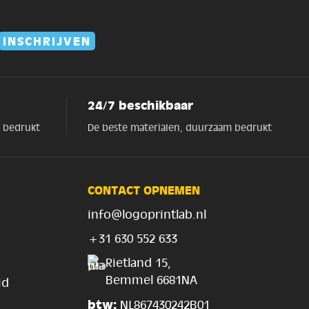
24/7 beschikbaar
m bedrukt
De beste materialen, duurzaam bedrukt
CONTACT OPNEMEN
info@logoprintlab.nl
+31 630 552 633
Rietland 15,
Bemmel 6681NA
id
btw:
NL867430242B01