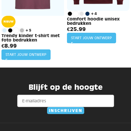
+4
Comfort hoodie unisex
NIEUW
bedrukken
€
25.99
+5
Trendy kinder t-shirt met
START JOUW ONTWERP
foto bedrukken
€
8.99
START JOUW ONTWERP
Blijft op de hoogte