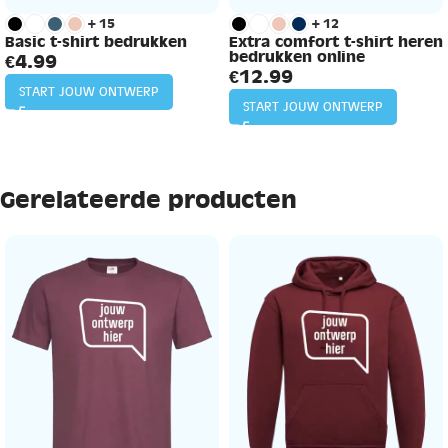
+15
+12
Basic t-shirt bedrukken
Extra comfort t-shirt heren
bedrukken online
€
4.99
€
12.99
START JOUW ONTWERP
START JOUW ONTWERP
Gerelateerde producten