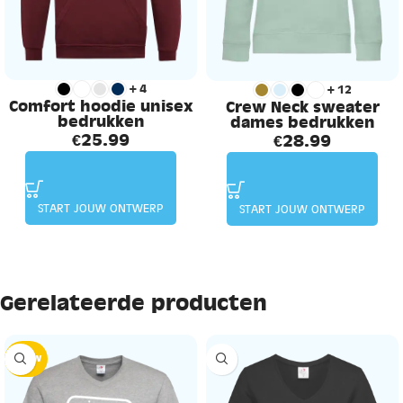
+4
+12
Comfort hoodie unisex
Crew Neck sweater
bedrukken
dames bedrukken
€
25.99
€
28.99
START JOUW ONTWERP
START JOUW ONTWERP
Gerelateerde producten
NIEUW