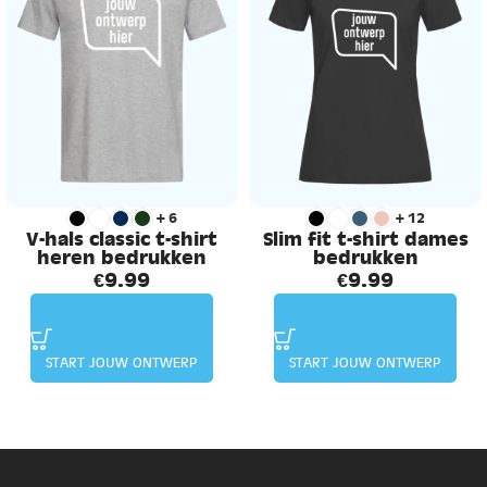
+6
+12
V-hals classic t-shirt
Slim fit t-shirt dames
heren bedrukken
bedrukken
€
9.99
€
9.99
START JOUW ONTWERP
START JOUW ONTWERP