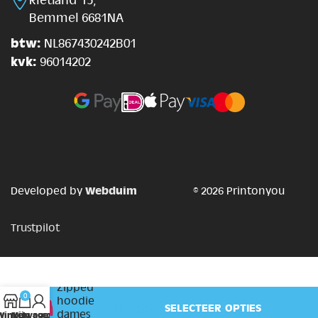
Bemmel 6681NA
btw:
NL867430242B01
kvk:
96014202
Webduim
Developed by
© 2026 Printonyou
Trustpilot
Zipped
0
hoodie
€
27.00
SELECTEER OPTIES
dames
Winkelwagen
Winkel
Mijn account