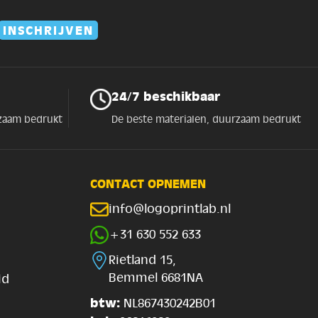
24/7 beschikbaar
rzaam bedrukt
De beste materialen, duurzaam bedrukt
CONTACT OPNEMEN
info@logoprintlab.nl
+31 630 552 633
Rietland 15,
Bemmel 6681NA
id
btw:
NL867430242B01