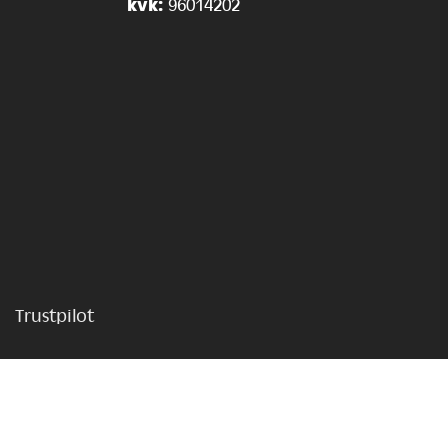
kvk:
96014202
Trustpilot