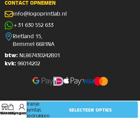
CONTACT OPNEMEN
info@logoprintlab.nl
+31 630 552 633
Rietland 15,
Bemmel 6681NA
btw:
NL867430242B01
kvk:
96014202
Oranje
€
6.95
SELECTEER OPTIES
gymtas
Winkel
Winkelwagen
Mijn account
bedrukken
Webduim
Developed by
© 2026 Printonyou
Trustpilot