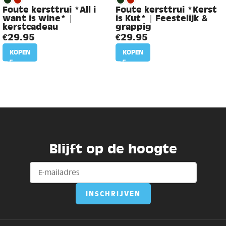
Foute kersttrui *All i
Foute kersttrui *Kerst
want is wine* |
is Kut* | Feestelijk &
kerstcadeau
grappig
€
29.95
€
29.95
KOPEN
KOPEN
Blijft op de hoogte