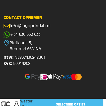
CONTACT OPNEMEN
info@logoprintlab.nl
+31 630 552 633
Rietland 15,
Bemmel 6681NA
btw:
NL867430242B01
kvk:
96014202
Gym
Cropped
sweater
SELECTEER OPTIES
€
29.99
dames