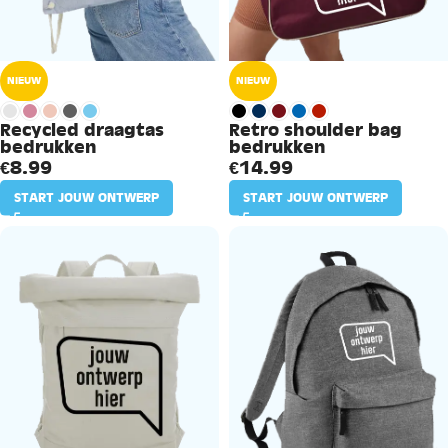
NIEUW
NIEUW
Recycled draagtas
Retro shoulder bag
bedrukken
bedrukken
€
8.99
€
14.99
START JOUW ONTWERP
START JOUW ONTWERP