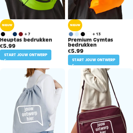
NIEUW
NIEUW
+7
+13
Heuptas bedrukken
Premium Gymtas
bedrukken
€
5.99
€
5.99
START JOUW ONTWERP
START JOUW ONTWERP