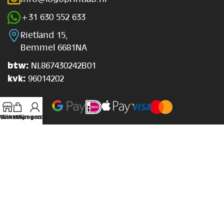
+31 630 552 633
Rietland 15,
Bemmel 6681NA
btw:
NL867430242B01
kvk:
96014202
Winkel
Winkelwagen
Mijn account
Webduim
Developed by
© 2026 Printonyou
Trustpilot