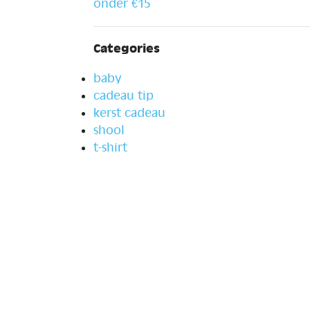
onder €15
Categories
baby
cadeau tip
kerst cadeau
shool
t-shirt