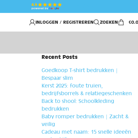
4.9
Trustpilot
powered by
G
o
o
g
l
e
INLOGGEN / REGISTREREN
ZOEKEN
€
0.
Recent Posts
Goedkoop T‑shirt bedrukken |
Bespaar slim
Kerst 2025: foute truien,
bedrijfsborrels & relatiegeschenken
Back to shool: Schoolkleding
bedrukken
Baby romper bedrukken | Zacht &
veilig
Cadeau met naam: 15 snelle ideeën