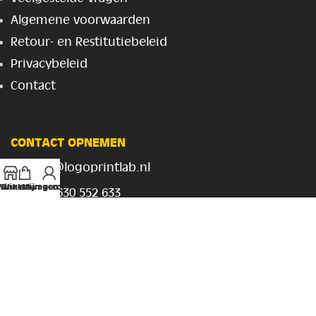
Algemene voorwaarden
Retour- en Restitutiebeleid
Privacybeleid
Contact
CONTACT OPNEMEN
info@logoprintlab.nl
Winkel
Winkelwagen
Mijn account
+31 630 552 633
Rietland 15,
Bemmel 6681NA
btw:
NL867430242B01
kvk:
96014202