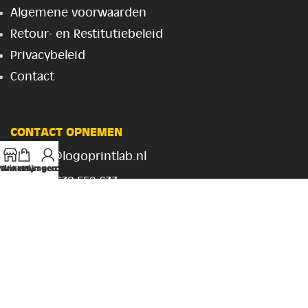
Algemene voorwaarden
Retour- en Restitutiebeleid
Privacybeleid
Contact
CONTACT OPNEMEN
info@logoprintlab.nl
Winkel
Winkelwagen
Mijn account
+31 630 552 633
Rietland 15,
Bemmel 6681NA
btw:
NL867430242B01
kvk:
96014202